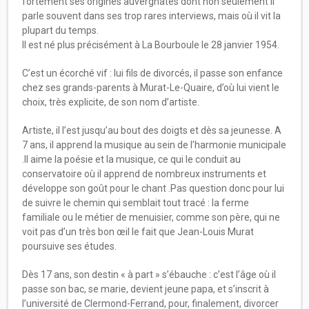
fortement ses origines auvergnates dont non seulement il
parle souvent dans ses trop rares interviews, mais où il vit la
plupart du temps.
Il est né plus précisément à La Bourboule le 28 janvier 1954.
C’est un écorché vif : lui fils de divorcés, il passe son enfance
chez ses grands-parents à Murat-Le-Quaire, d’où lui vient le
choix, très explicite, de son nom d’artiste.
Artiste, il l’est jusqu’au bout des doigts et dès sa jeunesse. A
7 ans, il apprend la musique au sein de l’harmonie municipale
.Il aime la poésie et la musique, ce qui le conduit au
conservatoire où il apprend de nombreux instruments et
développe son goût pour le chant .Pas question donc pour lui
de suivre le chemin qui semblait tout tracé : la ferme
familiale ou le métier de menuisier, comme son père, qui ne
voit pas d’un très bon œil le fait que Jean-Louis Murat
poursuive ses études.
Dès 17 ans, son destin « à part » s’ébauche : c’est l’âge où il
passe son bac, se marie, devient jeune papa, et s’inscrit à
l’université de Clermond-Ferrand, pour, finalement, divorcer