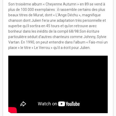
Son troisième album « Cheyenne Autumn » en 89 se vend à
plus de 100 000 exemplaires : il rassemble certains des plus
beaux titres de Murat, dont « L’Ange Déchu », magnifique
chanson dont Julien fera une adaptation très personnelle et
superbe qu’il sortira en 45 tours et qu’on retrouve avec
bonheur dans les inédits de la compil 68/98.Son écriture
particulière séduit d’autres chanteurs comme Johnny, Sylvie
Vartan. En 1990, on peut entendre dans l’album « Fais-moi un
place » le titre « Le Verrou » qu’il a écrit pour Julien.