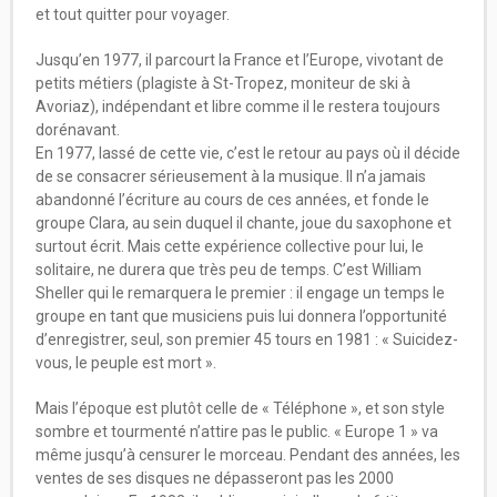
et tout quitter pour voyager.
Jusqu’en 1977, il parcourt la France et l’Europe, vivotant de
petits métiers (plagiste à St-Tropez, moniteur de ski à
Avoriaz), indépendant et libre comme il le restera toujours
dorénavant.
En 1977, lassé de cette vie, c’est le retour au pays où il décide
de se consacrer sérieusement à la musique. Il n’a jamais
abandonné l’écriture au cours de ces années, et fonde le
groupe Clara, au sein duquel il chante, joue du saxophone et
surtout écrit. Mais cette expérience collective pour lui, le
solitaire, ne durera que très peu de temps. C’est William
Sheller qui le remarquera le premier : il engage un temps le
groupe en tant que musiciens puis lui donnera l’opportunité
d’enregistrer, seul, son premier 45 tours en 1981 : « Suicidez-
vous, le peuple est mort ».
Mais l’époque est plutôt celle de « Téléphone », et son style
sombre et tourmenté n’attire pas le public. « Europe 1 » va
même jusqu’à censurer le morceau. Pendant des années, les
ventes de ses disques ne dépasseront pas les 2000