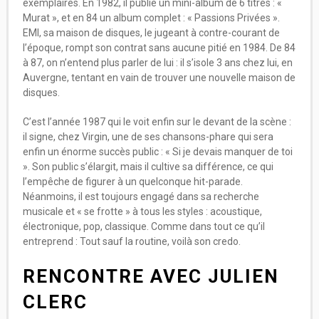
exemplaires. En 1982, il publie un mini-album de 6 titres : «
Murat », et en 84 un album complet : « Passions Privées ».
EMI, sa maison de disques, le jugeant à contre-courant de
l’époque, rompt son contrat sans aucune pitié en 1984. De 84
à 87, on n’entend plus parler de lui : il s’isole 3 ans chez lui, en
Auvergne, tentant en vain de trouver une nouvelle maison de
disques.
C’est l’année 1987 qui le voit enfin sur le devant de la scène :
il signe, chez Virgin, une de ses chansons-phare qui sera
enfin un énorme succès public : « Si je devais manquer de toi
». Son public s’élargit, mais il cultive sa différence, ce qui
l’empêche de figurer à un quelconque hit-parade.
Néanmoins, il est toujours engagé dans sa recherche
musicale et « se frotte » à tous les styles : acoustique,
électronique, pop, classique. Comme dans tout ce qu’il
entreprend : Tout sauf la routine, voilà son credo.
RENCONTRE AVEC JULIEN
CLERC