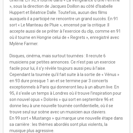
cinéma. En 90, il tourne dans « La Vengeance d’une Femme
», sous la direction de Jacques Doillon au côté d’Isabelle
Huppert et Béatrice Dalle. Toutefois, aucun des films
auxquels il a participé ne rencontre un grand succès. En 91
sort « Le Manteau de Pluie », encensé par la critique .Il
accepte aussi de se prêter à l’exercice du clip, comme en 91
où il tourne en Hongrie celui de « Regrets », enregistré avec
Mylène Farmer.
Disques, cinéma, mais surtout tournées : Il recrute 6
musiciens par petites annonces. Ce n’est pas un exercice
facile pour lui, il s’y révèle toujours aussi peu à l’aise.
Cependant la tournée qu’il fait suite à la sortie de « Vénus »
en 93 dure presque 1 an et se termine par 3 concerts
exceptionnels à Paris qui donneront lieu à un album live. En
95, il s’exile un temps à Londres où il trouve l’inspiration pour
son nouvel opus « Dolorès » qui sort en septembre 96 et
donne lieu à une nouvelle tournée confidentielle, où il se
trouve seul sur scène avec un musicien aux claviers.
En 99 sort « Mustango » qui marque une nouvelle étape dans
sa carrière : les thèmes abordés sont plus violents, la
musique plus agressive.