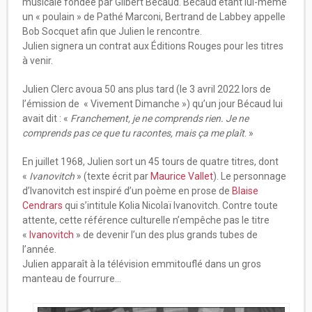
musicale fondée par Gilbert Bécaud. Bécaud étant lui-même
un « poulain » de Pathé Marconi, Bertrand de Labbey appelle
Bob Socquet afin que Julien le rencontre.
Julien signera un contrat aux Éditions Rouges pour les titres
à venir.
Julien Clerc avoua 50 ans plus tard (le 3 avril 2022 lors de
l’émission de « Vivement Dimanche ») qu’un jour Bécaud lui
avait dit : «
Franchement, je ne comprends rien. Je ne
comprends pas ce que tu racontes, mais ça me plaît
. »
En juillet 1968, Julien sort un 45 tours de quatre titres, dont
«
Ivanovitch
» (texte écrit par
Maurice Vallet
). Le personnage
d’Ivanovitch est inspiré d’un poème en prose de
Blaise
Cendrars
qui s’intitule Kolia Nicolaï Ivanovitch. Contre toute
attente, cette référence culturelle n’empêche pas le titre
«
Ivanovitch
» de devenir l’un des plus grands tubes de
l’année.
Julien apparaît à la télévision emmitouflé dans un gros
manteau de fourrure…