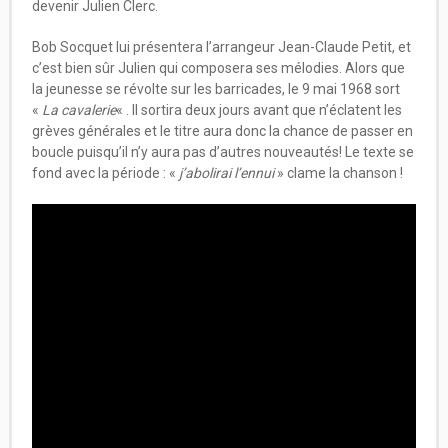
devenir Julien Clerc.
Bob Socquet lui présentera l’arrangeur Jean-Claude Petit, et
c’est bien sûr Julien qui composera ses mélodies. Alors que
la jeunesse se révolte sur les barricades, le 9 mai 1968 sort
«
La cavalerie
« . Il sortira deux jours avant que n’éclatent les
grèves générales et le titre aura donc la chance de passer en
boucle puisqu’il n’y aura pas d’autres nouveautés! Le texte se
fond avec la période : «
j’abolirai l’ennui
» clame la chanson !