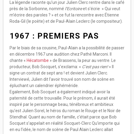
La légende raconte qu’un jour Julien Clerc rentre dans le café
près de la Sorbonne, nommé
l’Ecritoire
et s’écrie » Qui veut
m’écrire des paroles ? » et ce fut la rencontre avec Étienne
Roda-Gil (le poète) et de Paul-Alain Leclerc (le compositeur).
1967 : PREMIERS PAS
Par le biais de sa cousine, Paul-Alain a la possibilité de passer
en décembre 1967 une audition chez Pathé Marconi. Il
chante «
Hécatombe
» de Brassens, la peur au ventre. Le
producteur, Bob Socquet, s’exclama: «
C’est pas rien!
» Il
signe un contrat de sept ans ! et devient Julien Clerc.
Interviewé, Julien dit l’avoir trouvé son nom de scène en
épluchant un calendrier éphéméride.
Egalement, Bob Socquet a également indiqué avoir la
paternité de cette trouvaille. Pour le prénom, il aurait été
inspiré par le personnage beau, ténébreux et ambitieux
qu’est Julien Sorel, le héros du roman le Rouge et le Noir de
Stendhal. Quant au nom de famille, c’était parce que Bob
Socquet s’appelait en réalité Socquet-Clerc Qu’importe qui
en eu l’idée, le nom de scène de Paul Alain Leclerc allait