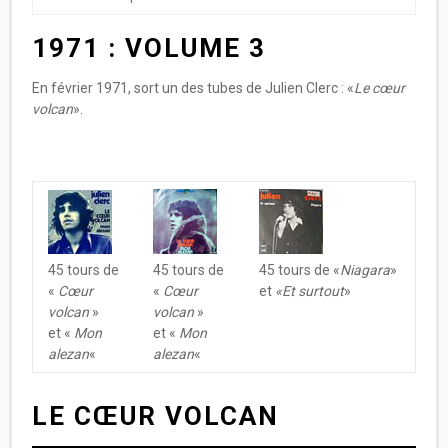
1971 : VOLUME 3
En février 1971, sort un des tubes de Julien Clerc : «
Le cœur
volcan
».
45 tours de
45 tours de
45 tours de «
Niagara
»
«
Cœur
«
Cœur
et
«Et surtout
»
volcan
»
volcan
»
et «
Mon
et «
Mon
alezan
«
alezan
«
LE CŒUR VOLCAN