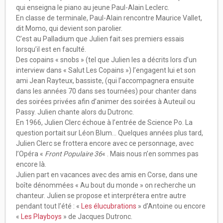
qui enseigna le piano au jeune Paul-Alain Leclerc.
En classe de terminale, Paul-Alain rencontre Maurice Vallet,
dit Momo, qui devient son parolier.
C’est au Palladium que Julien fait ses premiers essais
lorsqu’il est en faculté.
Des copains « snobs » (tel que Julien les a décrits lors d’un
interview dans « Salut Les Copains ») l’engagent lui et son
ami Jean Rayteux, bassiste, (qui l’accompagnera ensuite
dans les années 70 dans ses tournées) pour chanter dans
des soirées privées afin d’animer des soirées à Auteuil ou
Passy. Julien chante alors du Dutronc.
En 1966, Julien Clerc échoue à l’entrée de Science Po. La
question portait sur Léon Blum… Quelques années plus tard,
Julien Clerc se frottera encore avec ce personnage, avec
l’Opéra «
Front Populaire 36
« . Mais nous n’en sommes pas
encore là.
Julien part en vacances avec des amis en Corse, dans une
boîte dénommées « Au bout du monde » on recherche un
chanteur. Julien se propose et interprétera entre autre
pendant tout l’été : «
Les élucubrations
» d’Antoine ou encore
«
Les Playboys
» de Jacques Dutronc.